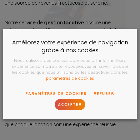
une source de revenus fructueuse et sereine.
Notre service de
gestion locative
assure une
administration efficace
de votre propriété, de la
sélection rigoureuse des locataires
à la gestion
Améliorez votre expérience de navigation
quotidienne, tout en optimisant votre rendement locatif.
grâce à nos cookies
Nous utilisons des cookies pour vous offrir la meilleure
Parallèlement, notre expertise en
location
vous guide
expérience sur notre site. Vous pouvez en savoir plus sur
les cookies que nous utilisons ou les désactiver dans les
dans la découverte de
biens
parfaitement
alignés avec
paramètres de cookies
vos attentes et besoins
.
PARAMÈTRES DE COOKIES
REFUSER
Nous combinons notre connaissance approfondie du
ACCEPTER
marché et des technologies innovantes pour assurer
que chaque propriété attire des locataires de qualité et
que chaque location soit une expérience réussie.