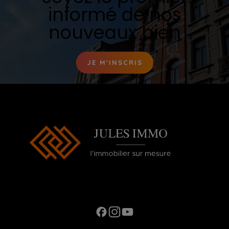
informé de nos
nouveaux bien
JE M'INSCRIS
Ouverture du Lundi au Samedi de 10h00 à
20h00
Contact