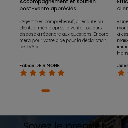
Accompagnement et soutien
Effi
post-vente appréciés
clie
«
Agent très compréhensif, à l’écoute du
« Une
client, et même après la vente, toujours
mond
disposé à répondre aux questions. Encore
à es
merci pour votre aide pour la déclaration
mais
de TVA.
»
immob
Monsi
Fabian DE SIMONE
Jule
Soyez le premier