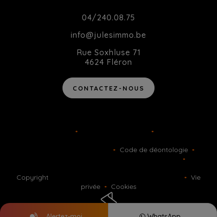
04/240.08.75
info@julesimmo.be
Rue Soxhluse 71
4624 Fléron
CONTACTEZ-NOUS
Agent immobilier intermédiaire agréé IPI sous le numéro 514
162 en Belgique
•
TVA BE-0783.877.289
•
Instance de
contrôle: IPI, rue du Luxembourg 16B, 1000 Bruxelles - Soumis
au code déontologique de l’ IPI
•
Code de déontologie
•
RC
professionnelle et cautionnement via AXA Belgium SA
•
Police
n° 730.390.160
Copyright
© 2026 Jules Immo. Tous droits reservés
•
Vie
privée
•
Cookies
Alertez-moi
WhatsApp