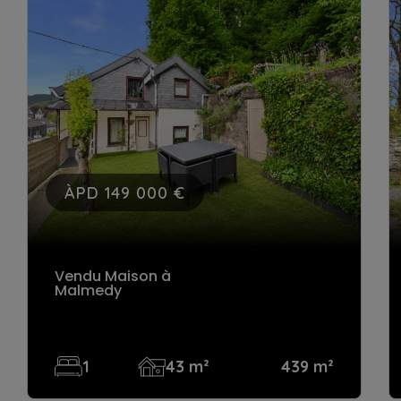
ÀPD 329 000 €
Vendu Maison
à Herve
3
100 m²
275 m²