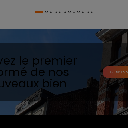
yez le premier
formé de nos
JE M'IN
uveaux bien