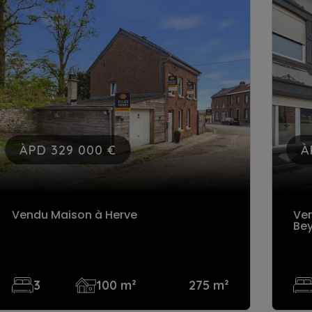
ÀPD 179 000 €
À
Vendu Maison
à
Ve
Beyne-Heusay
uni
Ret
2
91 m²
93 m²