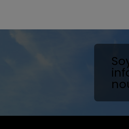
So
in
no