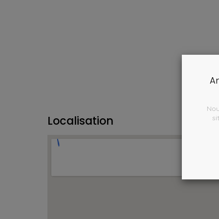
Am
Nou
Localisation
si