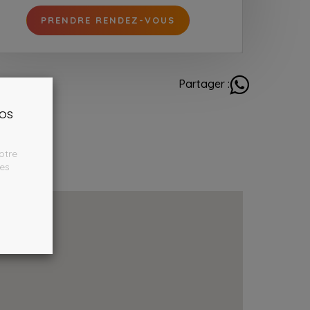
PRENDRE RENDEZ-VOUS
primer
Partager :
nos
otre
les