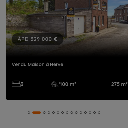
ÀPD 329 000 €
Vendu Maison
à Herve
3
100 m²
275 m²