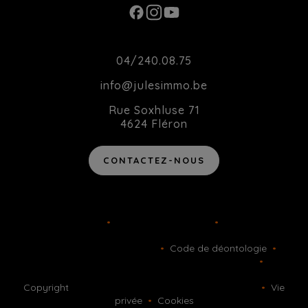
Contact
04/240.08.75
info@julesimmo.be
Rue Soxhluse 71
4624 Fléron
CONTACTEZ-NOUS
Agent immobilier intermédiaire agréé IPI sous le numéro 514
162 en Belgique
•
TVA BE-0783.877.289
•
Instance de
contrôle: IPI, rue du Luxembourg 16B, 1000 Bruxelles - Soumis
au code déontologique de l’ IPI
•
Code de déontologie
•
RC
professionnelle et cautionnement via AXA Belgium SA
•
Police
n° 730.390.160
Copyright
© 2026 Jules Immo. Tous droits reservés
•
Vie
privée
•
Cookies