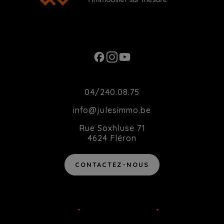
Ouverture du Lundi au Samedi de 10h00 à
20h00
Contact
04/240.08.75
info@julesimmo.be
Rue Soxhluse 71
4624 Fléron
CONTACTEZ-NOUS
Agent immobilier intermédiaire agréé IPI sous le numéro 514
162 en Belgique
•
TVA BE-0783.877.289
•
Instance de
contrôle: IPI, rue du Luxembourg 16B, 1000 Bruxelles - Soumis