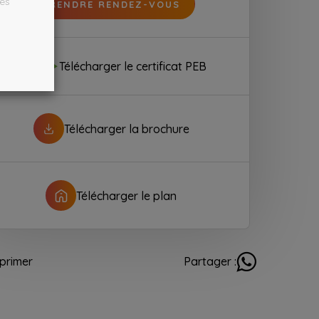
les
PRENDRE RENDEZ-VOUS
Télécharger le certificat PEB
Télécharger la brochure
Télécharger le plan
primer
Partager :