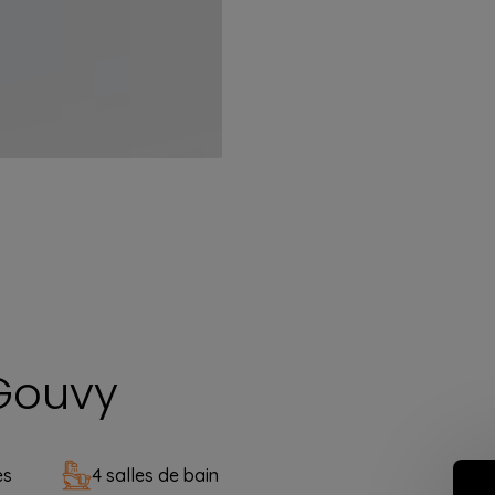
 Gouvy
es
4 salles de bain