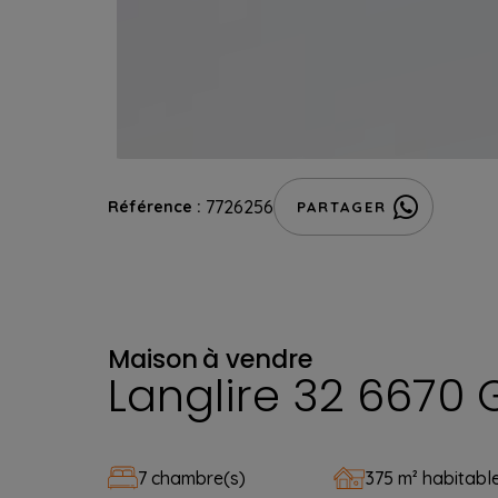
7726256
Référence :
PARTAGER
Maison
à vendre
Langlire 32 6670
7 chambre(s)
375 m² habitabl