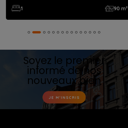
1
90 m²
Soyez le premier
informé de nos
nouveaux bien
JE M'INSCRIS