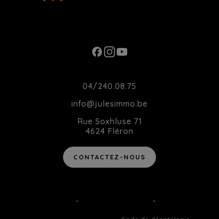
Ouverture du Lundi au Samedi de 10h00 à
20h00
Contact
04/240.08.75
info@julesimmo.be
Rue Soxhluse 71
4624 Fléron
CONTACTEZ-NOUS
Agent immobilier intermédiaire agréé IPI sous le numéro 514
162 en Belgique
•
TVA BE-0783.877.289
•
Instance de
contrôle: IPI, rue du Luxembourg 16B, 1000 Bruxelles - Soumis