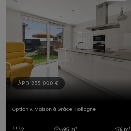
ÀPD 235 000 €
Option v. Maison
à Grâce-Hollogne
2
95 m²
176 m²