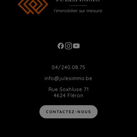
Ouverture du Lundi au Samedi de 10h00 à
20h00
Contact
04/240.08.75
info@julesimmo.be
Rue Soxhluse 71
4624 Fléron
CONTACTEZ-NOUS
Agent immobilier intermédiaire agréé IPI sous le numéro 514