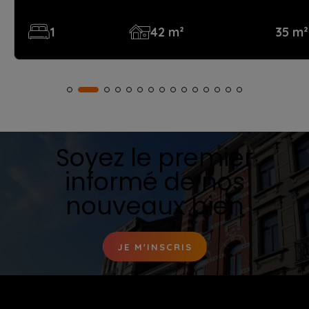
1
42 m²
35 m²
Soyez le premier
informé de nos
nouveaux bien
JE M'INSCRIS