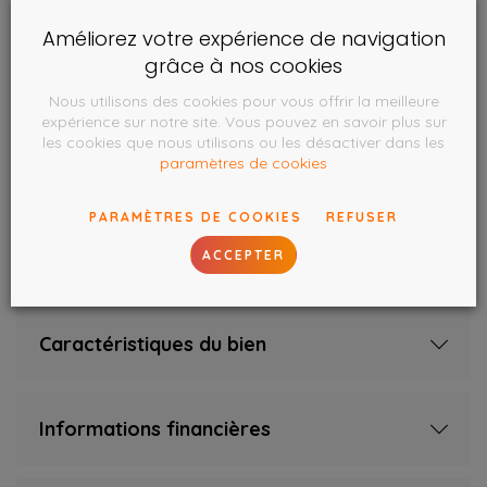
Ascenseur
Non
Améliorez votre expérience de navigation
Double vitrage
Oui
grâce à nos cookies
Chassis
pvc
Nous utilisons des cookies pour vous offrir la meilleure
expérience sur notre site. Vous pouvez en savoir plus sur
Type de chauffage
individuel
les cookies que nous utilisons ou les désactiver dans les
paramètres de cookies
Type d'énergie du chauffage
gaz (chau. centr.)
Nombre de chambres
3
PARAMÈTRES DE COOKIES
REFUSER
Nombre de salles de bain
1
ACCEPTER
Caractéristiques du bien
Informations financières