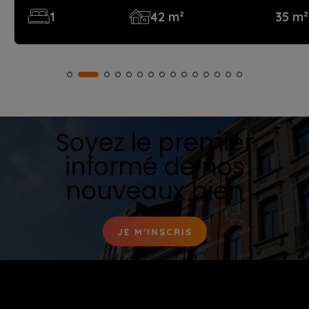
1
42 m²
35 m²
Soyez le premier
informé de nos
nouveaux bien
JE M'INSCRIS