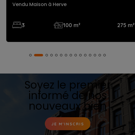
Vendu Maison
à Herve
3
100 m²
275 m²
Soyez le premier
informé de nos
nouveaux bien
JE M'INSCRIS