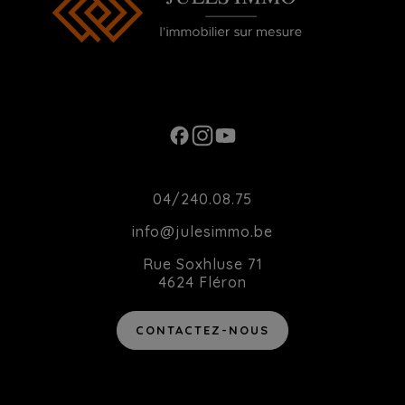
Ouverture du Lundi au Samedi de 10h00 à
20h00
Contact
04/240.08.75
info@julesimmo.be
Rue Soxhluse 71
4624 Fléron
CONTACTEZ-NOUS
Agent immobilier intermédiaire agréé IPI sous le numéro 514