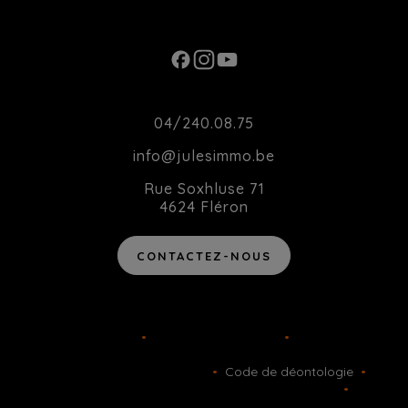
20h00
Contact
04/240.08.75
info@julesimmo.be
Rue Soxhluse 71
4624 Fléron
CONTACTEZ-NOUS
Agent immobilier intermédiaire agréé IPI sous le numéro 514
162 en Belgique
•
TVA BE-0783.877.289
•
Instance de
contrôle: IPI, rue du Luxembourg 16B, 1000 Bruxelles - Soumis
au code déontologique de l’ IPI
•
Code de déontologie
•
RC
professionnelle et cautionnement via AXA Belgium SA
•
Police
n° 730.390.160