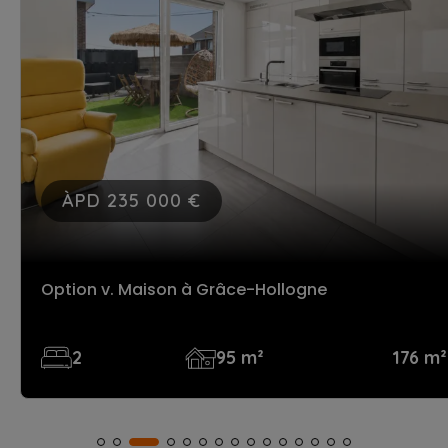
ÀPD 235 000 €
Option v. Maison
à Grâce-Hollogne
2
95 m²
176 m²