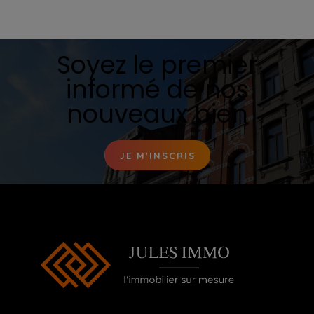
Soyez le premier
informé de nos
nouveaux bien
JE M'INSCRIS
Ouverture du Lundi au Samedi de 10h00 à