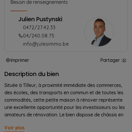
Besoin de renseignements
Julien Pustynski
0472/27.42.33
04/240.08.75
info@julesimmo.be
Imprimer
Partager :
Description du bien
Située à Tilleur, à proximité immédiate des commerces,
des écoles, des transports en commun et de toutes les
commodités, cette petite maison à rénover représente
une excellente opportunité pour les investisseurs ou les
amateurs de rénovation. Le bien dispose de châssis en
PVC avec double vitrage, offrant une base intéressante
Voir plus
pour vos futurs travaux. Il comprend également des