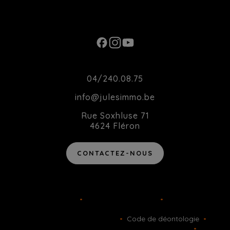
Ouverture du Lundi au Samedi de 10h00 à
20h00
Contact
04/240.08.75
info@julesimmo.be
Rue Soxhluse 71
4624 Fléron
CONTACTEZ-NOUS
Agent immobilier intermédiaire agréé IPI sous le numéro 514
162 en Belgique
•
TVA BE-0783.877.289
•
Instance de
contrôle: IPI, rue du Luxembourg 16B, 1000 Bruxelles - Soumis
au code déontologique de l’ IPI
•
Code de déontologie
•
RC
professionnelle et cautionnement via AXA Belgium SA
•
Police