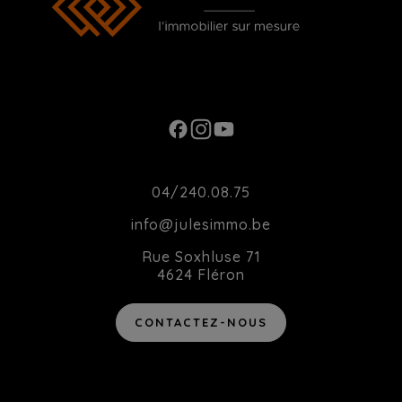
Ouverture du Lundi au Samedi de 10h00 à
20h00
Contact
04/240.08.75
info@julesimmo.be
Rue Soxhluse 71
4624 Fléron
CONTACTEZ-NOUS
Agent immobilier intermédiaire agréé IPI sous le numéro 514